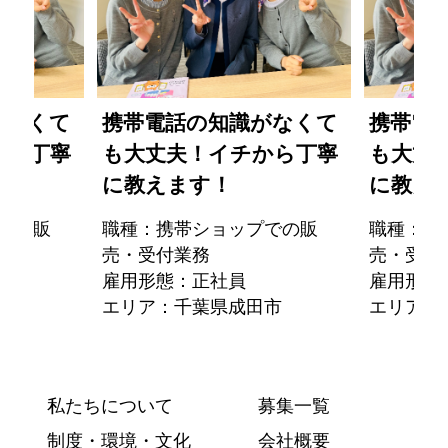
がなくて
携帯電話の知識がなくて
携帯電
から丁寧
も大丈夫！イチから丁寧
も大丈
に教えます！
に教え
での販
職種：携帯ショップでの販
職種：携
売・受付業務
売・受付
雇用形態：正社員
雇用形態
市
エリア：千葉県成田市
エリア：
私たちについて
募集一覧
制度・環境・文化
会社概要